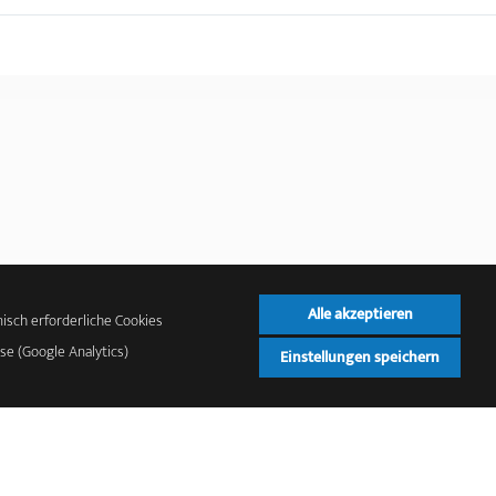
 das OCRMarkdesk Logo Blau oder Gelb?
*
Alle akzeptieren
isch erforderliche Cookies
se (Google Analytics)
Einstellungen speichern