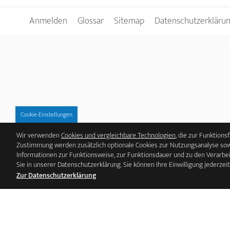
Anmelden
Glossar
Sitemap
Datenschutzerkläru
Cookie-Einstellungen
Wir verwenden
Cookies und vergleichbare Technologien
, die zur Funktions
Zustimmung werden zusätzlich optionale Cookies zur Nutzungsanalyse sowi
Informationen zur Funktionsweise, zur Funktionsdauer und zu den Verarbe
Sie in unserer Datenschutzerklärung. Sie können Ihre Einwilligung jederzei
Zur Datenschutzerklärung