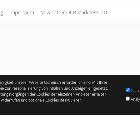
Ist
ng
Impressum
Newsletter OCR Markdesk 2.0
fähigkeit unserer Website technisch erforderlich sind. Mit Ihrer
e zur Personalisierung von Inhalten und Anzeigen eingesetzt.
Techn
itungsvorgängen der Cookies der einzelnen Anbieter erhalten
Analy
t widerrufen und optionale Cookies deaktivieren.