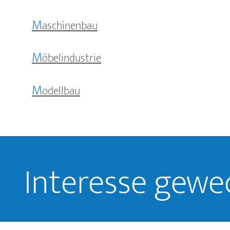
M
aschinenbau
M
öbelindustrie
M
odellbau
Interesse gewe