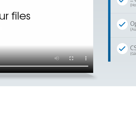
(Ho
Op
(Au
CS
(Gä