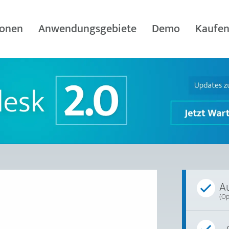
ionen
Anwendungsgebiete
Demo
Kaufe
Au
(Op
..