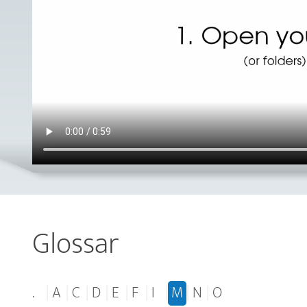
Glossar
.
|
A
|
C
|
D
|
E
|
F
|
I
|
M
|
N
|
O